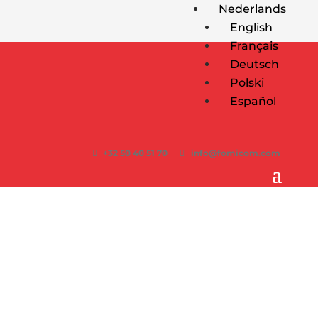
Nederlands
English
Français
Deutsch
Polski
Español
+32 50 40 51 70
info@fomicom.com
MUUR ISOLATIE