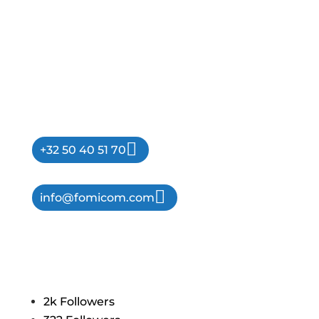
Fomicom nv
Industrielaan 9
9990 Maldegem
België
BTW BE 0891.280.144
+32 50 40 51 70
info@fomicom.com
Volg ons:
2k
Followers