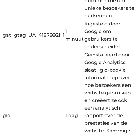
nummer toe om
unieke bezoekers te
herkennen.
Ingesteld door
1
Google om
_gat_gtag_UA_41979921_1
minuut
gebruikers te
onderscheiden.
Geïnstalleerd door
Google Analytics,
slaat _gid-cookie
informatie op over
hoe bezoekers een
website gebruiken
en creëert ze ook
een analytisch
_gid
1 dag
rapport over de
prestaties van de
website. Sommige